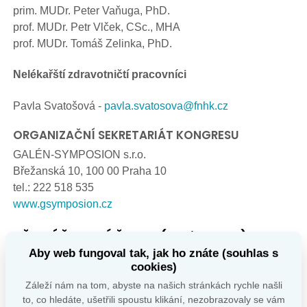
prim. MUDr. Peter Vaňuga, PhD.
prof. MUDr. Petr Vlček, CSc., MHA
prof. MUDr. Tomáš Zelinka, PhD.
Nelékařští zdravotničtí pracovníci
Pavla Svatošová -
pavla.svatosova@fnhk.cz
ORGANIZAČNÍ SEKRETARIÁT KONGRESU
GALÉN-SYMPOSION s.r.o.
Břežanská 10, 100 00 Praha 10
tel.: 222 518 535
www.gsymposion.cz
PŘIHLÁŠKA K ÚČASTI (registrace)
Aby web fungoval tak, jak ho znáte (souhlas s
on-line:
www.gsymposion.cz
cookies)
Potvrzení přihlášky obdržíte pouze prostřednictvím e-
Záleží nám na tom, abyste na našich stránkách rychle našli
mailu.
to, co hledáte, ušetřili spoustu klikání, nezobrazovaly se vám