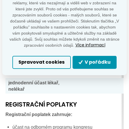
reklamy, které vás nezajímají a viděli web v zobrazení na
které jste zvyklí. Proto od vás potřebujeme souhlas se
zpracováním souborů cookies - malých souborů, které se
dočasně ukládají ve vašem prohlížeči. Stisknutím tlačítka „V
pořádku“ souhlasíte s nastavením cookies tak, abychom
členové výboru ČES,
SES, vyzvaní řečníci
a mladí lékaři
vám poskytovali smysluplné a užitečné služby na základě
kterým
byl udělen grant
vašich údajů. Svůj souhlas můžete kdykoli změnit na stránce
Více informací
zpracování osobních údajů.
lékař, nelékař
- člen ČES a SES
lékař, nelékař
- nečlen ČES a SES
Spravovat cookies
V pořádku
NLZP - sekce sester
studenti LF
jednodenní účast lékař,
nelékař
REGISTRAČNÍ POPLATKY
Registrační poplatek zahrnuje:
účast na odborném programu kongresu