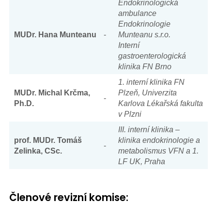
Endokrinologická
ambulance
Endokrinologie
MUDr. Hana Munteanu
-
Munteanu s.r.o.
Interní
gastroenterologická
klinika FN Brno
1. interní klinika FN
MUDr. Michal Krčma,
Plzeň, Univerzita
-
Ph.D.
Karlova Lékařská fakulta
v Plzni
III. interní klinika –
prof. MUDr. Tomáš
klinika endokrinologie a
-
Zelinka, CSc.
metabolismus VFN a 1.
LF UK, Praha
Členové revizní komise: