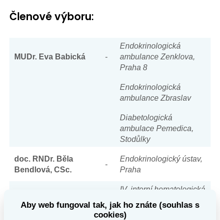
Členové výboru:
Endokrinologická
MUDr. Eva Babická
-
ambulance Zenklova,
Praha 8
Endokrinologická
ambulance Zbraslav
Diabetologická
ambulace Pemedica,
Stodůlky
doc. RNDr. Běla
Endokrinologický ústav,
-
Bendlová, CSc.
Praha
IV. interní hematologická
prof. MUDr. Jan Čáp,
-
klinika FN a LF UK,
Aby web fungoval tak, jak ho znáte (souhlas s
CSc.
Hradec Králové
cookies)