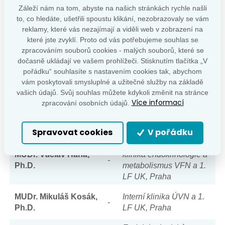
IV. interní hematologická
Záleží nám na tom, abyste na našich stránkách rychle našli
doc. MUDr. Filip
-
klinika FN a LF UK,
to, co hledáte, ušetřili spoustu klikání, nezobrazovaly se vám
Gabalec, Ph.D.
Hradec Králové
reklamy, které vás nezajímají a viděli web v zobrazení na
které jste zvyklí. Proto od vás potřebujeme souhlas se
Endokrinologický ústav,
zpracováním souborů cookies - malých souborů, které se
MUDr. Tereza
Praha
-
dočasně ukládají ve vašem prohlížeči. Stisknutím tlačítka „V
Grimmichová, Ph.D.
Interní klinika FNKV a 3.
pořádku“ souhlasíte s nastavením cookies tak, abychom
LF UK, Praha
vám poskytovali smysluplné a užitečné služby na základě
vašich údajů. Svůj souhlas můžete kdykoli změnit na stránce
III. interní klinika –
Více informací
zpracování osobních údajů.
prof. MUDr. Václav
klinika endokrinologie a
-
Hána, CSc.
metabolismus VFN a 1.
LF UK, Praha
Spravovat cookies
V pořádku
III. interní klinika –
MUDr. Václav Hána,
klinika endokrinologie a
-
Ph.D.
metabolismus VFN a 1.
LF UK, Praha
MUDr. Mikuláš Kosák,
Interní klinika ÚVN a 1.
-
Ph.D.
LF UK, Praha