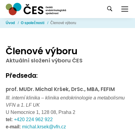
Úvod
/
O společnosti
/
Členové výboru
Členové výboru
Aktuální složení výboru ČES
Předseda:
prof. MUDr. Michal Kršek, DrSc., MBA, FEFIM
III. interní klinika – klinika endokrinologie a metabolismu
VFN a 1. LF UK
U Nemocnice 1, 128 08, Praha 2
tel:
+420 224 962 922
e-mail:
michal.krsek@vfn.cz