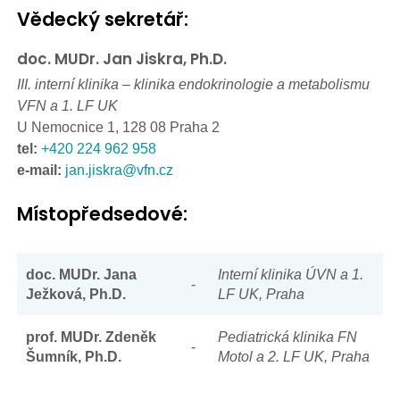
Vědecký sekretář:
doc. MUDr. Jan Jiskra, Ph.D.
III. interní klinika – klinika endokrinologie a metabolismu
VFN a 1. LF UK
U Nemocnice 1, 128 08 Praha 2
tel:
+420 224 962 958
e-mail:
jan.jiskra@vfn.cz
Místopředsedové:
doc. MUDr. Jana
Interní klinika ÚVN a 1.
-
Ježková, Ph.D.
LF UK, Praha
prof. MUDr. Zdeněk
Pediatrická klinika FN
-
Šumník, Ph.D.
Motol a 2. LF UK, Praha