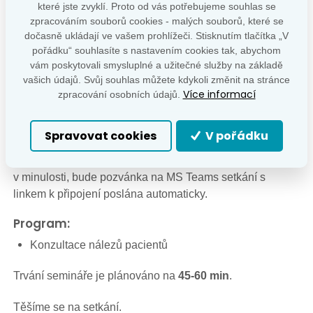
které jste zvyklí. Proto od vás potřebujeme souhlas se
MS Teams
zpracováním souborů cookies - malých souborů, které se
dočasně ukládají ve vašem prohlížeči. Stisknutím tlačítka „V
Připojit přes MS Teams
pořádku“ souhlasíte s nastavením cookies tak, abychom
vám poskytovali smysluplné a užitečné služby na základě
vašich údajů. Svůj souhlas můžete kdykoli změnit na stránce
Více informací
Pokud se budete chtít zúčastnit distančně, zašlete,
zpracování osobních údajů.
prosím, Vaše jméno a email na
adresu:
jan.kratky@vfn.cz
Spravovat cookies
V pořádku
Všem, kteří se k účasti v distanční podobě hlásili
v minulosti, bude pozvánka na MS Teams setkání s
linkem k připojení poslána automaticky.
Program:
Konzultace nálezů pacientů
Trvání semináře je plánováno na
45-60 min
.
Těšíme se na setkání.