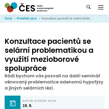
Úvod
/
Proběhlé akce
/
Konzultace pacientů se selární problematikou a využití mezioborové spolupráce
Konzultace pacientů se
selární problematikou a
využití mezioborové
spolupráce
Rádi bychom vás pozvali na další seminář
věnovaný problematice adenomů hypofýzy
a jiných selárních lézí.
DATUM KONÁNÍ AKCE
19. 9.