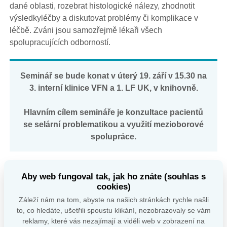
dané oblasti, rozebrat histologické nálezy, zhodnotit
výsledkyléčby a diskutovat problémy či komplikace v
léčbě. Zváni jsou samozřejmě lékaři všech
spolupracujících odborností.
Seminář se bude konat v úterý 19. září v 15.30 na
3. interní klinice VFN a 1. LF UK, v knihovně.
Hlavním cílem semináře je konzultace pacientů
se selární problematikou a využití mezioborové
spolupráce.
Pokud budete chtít diskutovat vaše pacienty/ky nebo máte
Aby web fungoval tak, jak ho znáte (souhlas s
dotazy vztahující se k problematice lézí selární oblasti,
cookies)
pak zašlete informace na email:
jana.jezkova@vfn.cz
.
Záleží nám na tom, abyste na našich stránkách rychle našli
to, co hledáte, ušetřili spoustu klikání, nezobrazovaly se vám
reklamy, které vás nezajímají a viděli web v zobrazení na
Účast je možná i v distanční podobě přes