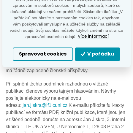
zpracováním souborů cookies - malých souborů, které se
Podmínky:
dočasně ukládají ve vašem prohlížeči. Stisknutím tlačítka „V
pořádku“ souhlasíte s nastavením cookies tak, abychom
• uchazeč může v jednom návrhu přihlásit k ocenění
vám poskytovali smysluplné a užitečné služby na základě
výhradně jednu publikaci (nikoliv soubor publikací), může
vašich údajů. Svůj souhlas můžete kdykoli změnit na stránce
však podat několik návrhů (každý na jinou publikaci); •
Více informací
zpracování osobních údajů.
uchazeč je prvním autorem každé přihlášené publikace; •
práce primárně vznikla (vznikly) na pracovišti v České
Spravovat cookies
V pořádku
republice, je ale možná spolupráce se zahraničními
pracovišti; • uchazeč je řádným členem ČES ČLS JEP a
má řádně zaplacené členské příspěvky.
Při splnění těchto podmínek rozhodnou o vítězné
publikaci členové výboru tajným hlasováním. Návrhy
posílejte elektronicky na e-mailovou
adresu:
jan.jiskra@lf1.cuni.cz
K e-mailu přiložte full-texty
publikací ve formátu PDF, knižní publikace, které jsou jen
v tištěné podobě, doručte na adresu: Jan Jiskra, 3. interní
klinika 1. LF UK a VFN, U Nemocnice 1, 128 08 Praha 2