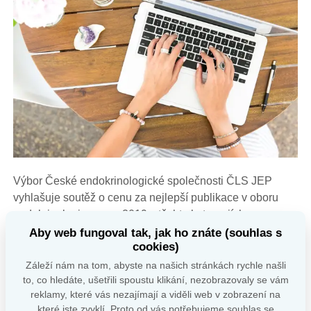
Výbor České endokrinologické společnosti ČLS JEP
vyhlašuje soutěž o cenu za nejlepší publikace v oboru
endokrinologie v roce 2019 v těchto kategoriích:
Aby web fungoval tak, jak ho znáte (souhlas s
knižní publikace (spojená s odměnou 10 000,– Kč); práce
cookies)
v časopisech (spojená s odměnou 5 000,– Kč); práce
Záleží nám na tom, abyste na našich stránkách rychle našli
v časopisech pro autory do 35 let (spojená s odměnou
to, co hledáte, ušetřili spoustu klikání, nezobrazovaly se vám
reklamy, které vás nezajímají a viděli web v zobrazení na
5 000,– Kč).
které jste zvyklí. Proto od vás potřebujeme souhlas se