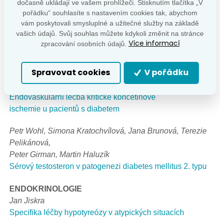
dočasně ukládají ve vašem prohlížeči. Stisknutím tlačítka „V
Za výbory odborných společností:
Terezie Pelikánová,
pořádku“ souhlasíte s nastavením cookies tak, abychom
Ondřej Viklický, Ivan Rychlík, František Saudek, Vladimír
vám poskytovali smysluplné a užitečné služby na základě
Tesař, Martin Haluzík, Milan Kvapil, Jaroslav Racek,
vašich údajů. Svůj souhlas můžete kdykoli změnit na stránce
Tomáš Zima
Více informací
zpracování osobních údajů.
Doporučené postupy při diabetickém onemocnění ledvin
2021
Spravovat cookies
V pořádku
Jan Peregrin
Endovaskulární léčba kritické končetinové
ischemie u pacientů s diabetem
Petr Wohl, Simona Kratochvílová, Jana Brunová, Terezie
Pelikánová,
Peter Girman, Martin Haluzík
Sérový testosteron v patogenezi diabetes mellitus 2. typu
ENDOKRINOLOGIE
Jan Jiskra
Specifika léčby hypotyreózy v atypických situacích