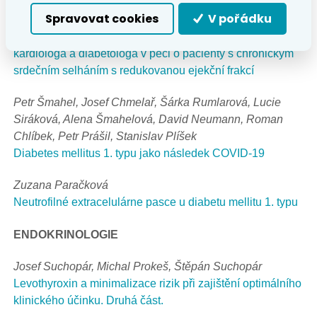
Linhart,
Martin Prázný, Jan Škrha, Miloš Táborský, Filip
Spravovat cookies
V pořádku
Málek
Expertní konsenzus k praktickým aspektům spolupráce
kardiologa a diabetologa v péči o pacienty s chronickým
srdečním selháním s redukovanou ejekční frakcí
Petr Šmahel, Josef Chmelař, Šárka Rumlarová,
Lucie
Siráková, Alena Šmahelová, David Neumann,
Roman
Chlíbek, Petr Prášil, Stanislav Plíšek
Diabetes mellitus 1. typu jako následek COVID-19
Zuzana Paračková
Neutrofilné extracelulárne pasce u diabetu mellitu 1. typu
ENDOKRINOLOGIE
Josef Suchopár, Michal Prokeš, Štěpán Suchopár
Levothyroxin a minimalizace rizik při zajištění optimálního
klinického účinku. Druhá část.