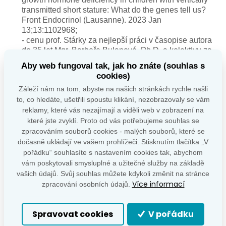
transmitted short stature: What do the genes tell us?
Front Endocrinol (Lausanne). 2023 Jan
13;13:1102968;
- cenu prof. Stárky za nejlepší práci v časopise autora
do 35 let Mgr. Barboře Bulanové, Ph.D. a kolektivu za
článek Bulanova Pekova B, Sykorova V, Mastnikova
Aby web fungoval tak, jak ho znáte (souhlas s
K, Vaclavikova E, Moravcova J, Vlcek P, Lancova L,
cookies)
Lastuvka P, Katra R, Bavor P, Kodetova D, Chovanec
Záleží nám na tom, abyste na našich stránkách rychle našli
M, Drozenova J, Matej R, Astl J, Hlozek J, Hrabal P,
to, co hledáte, ušetřili spoustu klikání, nezobrazovaly se vám
Vcelak J, Bendlova B. RET fusion genes in pediatric
reklamy, které vás nezajímají a viděli web v zobrazení na
and adult thyroid carcinomas: cohort characteristics
and prognosis. Endocr Relat Cancer. 2023 Oct
které jste zvyklí. Proto od vás potřebujeme souhlas se
26;30(12):e230117;
zpracováním souborů cookies - malých souborů, které se
- cenu za nejlepší monografii doc. MUDr. Ludmile
dočasně ukládají ve vašem prohlížeči. Stisknutím tlačítka „V
Brunerové, Ph.D. a kolektivu za knihu Ludmila
pořádku“ souhlasíte s nastavením cookies tak, abychom
Brunerová, Jana Urbanová, Jan Brož: Diabetes u
vám poskytovali smysluplné a užitečné služby na základě
endokrinopatií a endokrinopatie u diabetu, Grada
vašich údajů. Svůj souhlas můžete kdykoli změnit na stránce
Publishing, 2023, 248 stran.
Více informací
zpracování osobních údajů.
Všechny kategorie jsou spojeny s odměnou 20 000,-
Kč.
Spravovat cookies
V pořádku
Výbor nominoval do soutěže předsednictva ČLS JEP