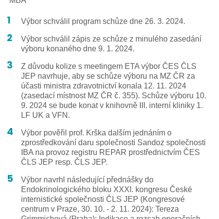
Výbor schválil program schůze dne 26. 3. 2024.
Výbor schválil zápis ze schůze z minulého zasedání
výboru konaného dne 9. 1. 2024.
Z důvodu kolize s meetingem ETA výbor ČES ČLS
JEP navrhuje, aby se schůze výboru na MZ ČR za
účasti ministra zdravotnictví konala 12. 11. 2024
(zasedací místnost MZ ČR č. 355). Schůze výboru 10.
9. 2024 se bude konat v knihovně III. interní kliniky 1.
LF UK a VFN.
Výbor pověřil prof. Krška dalším jednáním o
zprostředkování daru společnosti Sandoz společnosti
IBA na provoz registru REPAR prostřednictvím ČES
ČLS JEP resp. ČLS JEP.
Výbor navrhl následující přednášky do
Endokrinologického bloku XXXI. kongresu České
internistické společnosti ČLS JEP (Kongresové
centrum v Praze, 30. 10. - 2. 11. 2024): Tereza
Grimmichová (Praha): Indikace a rozsah operačních