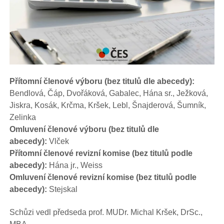
Přítomní členové výboru (bez titulů dle abecedy):
Bendlová, Čáp, Dvořáková, Gabalec, Hána sr., Ježková,
Jiskra, Kosák, Krčma, Kršek, Lebl, Šnajderová, Šumník,
Zelinka
Omluvení členové výboru (bez titulů dle
abecedy):
Vlček
Přítomní členové revizní komise (bez titulů podle
abecedy):
Hána jr., Weiss
Omluvení členové revizní komise (bez titulů podle
abecedy):
Stejskal
Schůzi vedl předseda prof. MUDr. Michal Kršek, DrSc.,
MBA