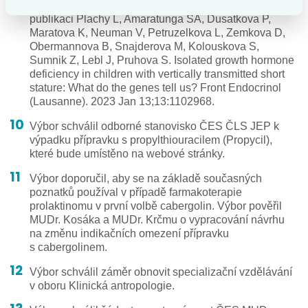
o Ceny za nejlepší vědecké práce vydané v roce 2023
publikaci Plachy L, Amaratunga SA, Dusatkova P,
Maratova K, Neuman V, Petruzelkova L, Zemkova D,
Obermannova B, Snajderova M, Kolouskova S,
Sumnik Z, Lebl J, Pruhova S. Isolated growth hormone
deficiency in children with vertically transmitted short
stature: What do the genes tell us? Front Endocrinol
(Lausanne). 2023 Jan 13;13:1102968.
Výbor schválil odborné stanovisko ČES ČLS JEP k
výpadku přípravku s propylthiouracilem (Propycil),
které bude umístěno na webové stránky.
Výbor doporučil, aby se na základě současných
poznatků používal v případě farmakoterapie
prolaktinomu v první volbě cabergolin. Výbor pověřil
MUDr. Kosáka a MUDr. Krčmu o vypracování návrhu
na změnu indikačních omezení přípravku
s cabergolinem.
Výbor schválil záměr obnovit specializační vzdělávání
v oboru Klinická antropologie.