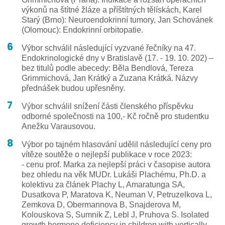
výkonů na štítné žláze a příštítných tělískách, Karel
Starý (Brno): Neuroendokrinní tumory, Jan Schovánek
(Olomouc): Endokrinní orbitopatie.
Výbor schválil následující vyzvané řečníky na 47.
Endokrinologické dny v Bratislavě (17. - 19. 10. 202) –
bez titulů podle abecedy: Běla Bendlová, Tereza
Grimmichová, Jan Krátký a Zuzana Krátká. Názvy
přednášek budou upřesněny.
Výbor schválil snížení části členského příspěvku
odborné společnosti na 100,- Kč ročně pro studentku
Anežku Varausovou.
Výbor po tajném hlasování udělil následující ceny pro
vítěze soutěže o nejlepší publikace v roce 2023:
- cenu prof. Marka za nejlepší práci v časopise autora
bez ohledu na věk MUDr. Lukáši Plachému, Ph.D. a
kolektivu za článek Plachy L, Amaratunga SA,
Dusatkova P, Maratova K, Neuman V, Petruzelkova L,
Zemkova D, Obermannova B, Snajderova M,
Kolouskova S, Sumnik Z, Lebl J, Pruhova S. Isolated
growth hormone deficiency in children with vertically