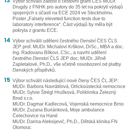
Výbor schválil žádost o cestovní grant ČES MUDr.
Drugdy z FNHK pro autory do 35 let na pokrytí výdajů
spojených s účastí na ECE 2024 ve Stockholmu.
Poster „Falsely eleveted function tests due to
laboratory interference“. Část výdajů by měla být
pokryta z grantu ECE.
Výbor schválil udělení čestného členství ČES ČLS
JEP prof. MUDr. Michalovi Krškovi, DrSc., MBA a doc.
Ing. Radovanu Bílkovi, CSc., a navrhl udělení
čestného členství ČLS JEP doc. MUDr. Jiřině
Zapletalové, Ph.D., vše včetně osvobození od platby
členských příspěvků.
Výbor schválil následující nové členy ČES ČL JEP:
MUDr. Barbora Navrátilová, Orlickoústecká nemocnice
MUDr. Sylvie Štrégl Hrušková, Poliklinika Železný
Brod s.r.o.
MUDr. Dagmar Kadlecová, Vojenská nemocnice Brno
MUDr. Zuzana Buriánková, Moje ambulance
Čelechovice na Hané
MUDr. Darina Aleksijević, Ph.D., Dětská klinika FN
Olomouc