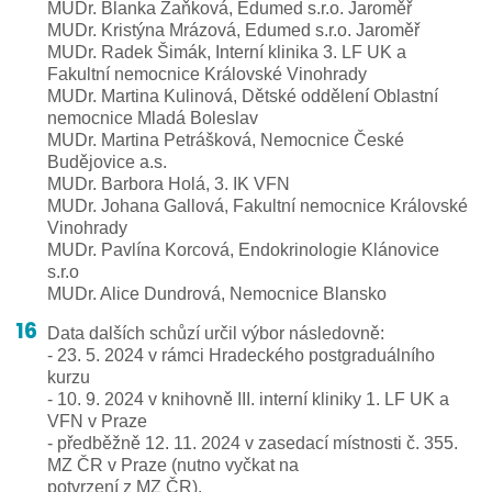
MUDr. Blanka Zaňková, Edumed s.r.o. Jaroměř
MUDr. Kristýna Mrázová, Edumed s.r.o. Jaroměř
MUDr. Radek Šimák, Interní klinika 3. LF UK a
Fakultní nemocnice Královské Vinohrady
MUDr. Martina Kulinová, Dětské oddělení Oblastní
nemocnice Mladá Boleslav
MUDr. Martina Petrášková, Nemocnice České
Budějovice a.s.
MUDr. Barbora Holá, 3. IK VFN
MUDr. Johana Gallová, Fakultní nemocnice Královské
Vinohrady
MUDr. Pavlína Korcová, Endokrinologie Klánovice
s.r.o
MUDr. Alice Dundrová, Nemocnice Blansko
Data dalších schůzí určil výbor následovně:
- 23. 5. 2024 v rámci Hradeckého postgraduálního
kurzu
- 10. 9. 2024 v knihovně III. interní kliniky 1. LF UK a
VFN v Praze
- předběžně 12. 11. 2024 v zasedací místnosti č. 355.
MZ ČR v Praze (nutno vyčkat na
potvrzení z MZ ČR).