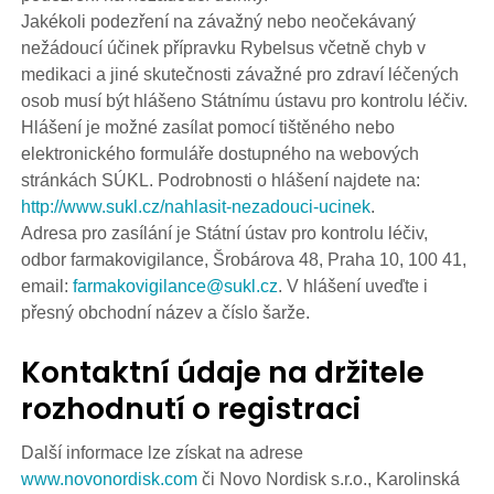
Jakékoli podezření na závažný nebo neočekávaný
nežádoucí účinek přípravku Rybelsus včetně chyb v
medikaci a jiné skutečnosti závažné pro zdraví léčených
osob musí být hlášeno Státnímu ústavu pro kontrolu léčiv.
Hlášení je možné zasílat pomocí tištěného nebo
elektronického formuláře dostupného na webových
stránkách SÚKL. Podrobnosti o hlášení najdete na:
http://www.sukl.cz/nahlasit-nezadouci-ucinek
.
Adresa pro zasílání je Státní ústav pro kontrolu léčiv,
odbor farmakovigilance, Šrobárova 48, Praha 10, 100 41,
email:
farmakovigilance@sukl.cz
. V hlášení uveďte i
přesný obchodní název a číslo šarže.
Kontaktní údaje na držitele
rozhodnutí o registraci
Další informace lze získat na adrese
www.novonordisk.com
či Novo Nordisk s.r.o., Karolinská