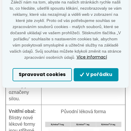
Záleží nám na tom, abyste na našich stránkách rychle našli
původní liší, ale barva blistrů odpovídajících dávek
to, co hledáte, ušetřili spoustu klikání, nezobrazovaly se vám
zůstala podobná. Viz tabulka níže.
reklamy, které vás nezajímají a viděli web v zobrazení na
které jste zvyklí. Proto od vás potřebujeme souhlas se
zpracováním souborů cookies - malých souborů, které se
Velikost
dočasně ukládají ve vašem prohlížeči. Stisknutím tlačítka „V
tablety:
Původní Nová
pořádku“ souhlasíte s nastavením cookies tak, abychom
Tablety pro
vám poskytovali smysluplné a užitečné služby na základě
novou
vašich údajů. Svůj souhlas můžete kdykoli změnit na stránce
lékovou formu
Více informací
zpracování osobních údajů.
jsou menší
velikosti a
mají jiný tvar
Spravovat cookies
V pořádku
(kulatý).
Tablety jsou
označeny
silou.
Vnitřní obal:
Původní léková forma
Blistry nové
lékové formy
jsou stříbrné