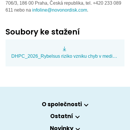
706/3, 186 00 Praha, Česká republika, tel. +420 233 089
611 nebo na
infoline@novonordisk.com
.
Soubory ke stažení
DHPC_2026_Rybelsus riziko vzniku chyb v medikaci v důsledku zavedení nové lékové formy se zvýšenou biologickou dostupností.docx
O společnosti
Ostatní
Novinky