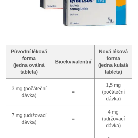
Původní léková
Nová léková
forma
forma
Bioekvivalentní
(jedna oválná
(jedna kulatá
tableta)
tableta)
1,5 mg
3 mg (počáteční
=
(počáteční
dávka)
dávka)
4 mg
7 mg (udržovací
=
(udržovací
dávka)
dávka)