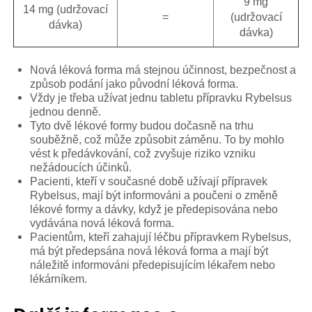
9 mg
14 mg (udržovací
=
(udržovací
dávka)
dávka)
Nová léková forma má stejnou účinnost, bezpečnost a
způsob podání jako původní léková forma.
Vždy je třeba užívat jednu tabletu přípravku Rybelsus
jednou denně.
Tyto dvě lékové formy budou dočasně na trhu
souběžně, což může způsobit záměnu. To by mohlo
vést k předávkování, což zvyšuje riziko vzniku
nežádoucích účinků.
Pacienti, kteří v současné době užívají přípravek
Rybelsus, mají být informováni a poučeni o změně
lékové formy a dávky, když je předepisována nebo
vydávána nová léková forma.
Pacientům, kteří zahajují léčbu přípravkem Rybelsus,
má být předepsána nová léková forma a mají být
náležitě informováni předepisujícím lékařem nebo
lékárníkem.