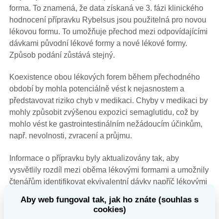
forma. To znamená, že data získaná ve 3. fázi klinického
hodnocení přípravku Rybelsus jsou použitelná pro novou
lékovou formu. To umožňuje přechod mezi odpovídajícími
dávkami původní lékové formy a nové lékové formy.
Způsob podání zůstává stejný.
Koexistence obou lékových forem během přechodného
období by mohla potenciálně vést k nejasnostem a
představovat riziko chyb v medikaci. Chyby v medikaci by
mohly způsobit zvýšenou expozici semaglutidu, což by
mohlo vést ke gastrointestinálním nežádoucím účinkům,
např. nevolnosti, zvracení a průjmu.
Informace o přípravku byly aktualizovány tak, aby
vysvětlily rozdíl mezi oběma lékovými formami a umožnily
čtenářům identifikovat ekvivalentní dávky napříč lékovými
formami s bioekvivalentními dávkami.
Aby web fungoval tak, jak ho znáte (souhlas s
cookies)
Balení a tvar tablet pro novou lékovou formu se od