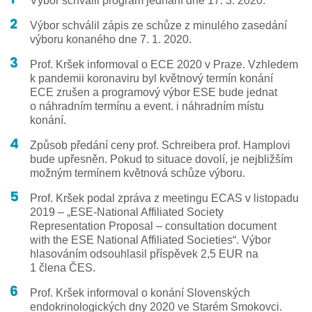
Výbor schválil zápis ze schůze z minulého zasedání
výboru konaného dne 7. 1. 2020.
Prof. Kršek informoval o ECE 2020 v Praze. Vzhledem
k pandemii koronaviru byl květnový termín konání
ECE zrušen a programový výbor ESE bude jednat
o náhradním termínu a event. i náhradním místu
konání.
Způsob předání ceny prof. Schreibera prof. Hamplovi
bude upřesněn. Pokud to situace dovolí, je nejbližším
možným termínem květnová schůze výboru.
Prof. Kršek podal zpráva z meetingu ECAS v listopadu
2019 – „ESE-National Affiliated Society
Representation Proposal – consultation document
with the ESE National Affiliated Societies“. Výbor
hlasováním odsouhlasil příspěvek 2,5 EUR na
1 člena ČES.
Prof. Kršek informoval o konání Slovenských
endokrinologických dny 2020 ve Starém Smokovci.