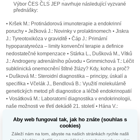
Výbor ČES ČLS JEP navrhuje následující vyzvané
přednášky:
⦁ Kršek M.: Protinádorová imunoterapie a endokrinní
poruchy ⦁ Ježková J.: Novinky v prolaktinomech ⦁ Jiskra
J.: Tyreotoxikóza v graviditě ⦁ Čáp J.: Primární
hypoparatyreóza – limity konvenční terapie a definice
nedostatečné kompenzace ⦁ Stárka L., Dušková M., Vítků
J.: Androgeny adrenálního původu ⦁ Grimmichová T.: Léčit
subklinická onemocnění štítné žlázy? Kdy, koho a proč?
⦁ Dušková M.: Steroidní diagnostika – principy, úskalí a
specifika ⦁ Včelák J., Bendlová B.: Využití molekulárně
genetických metod při diagnostice a léčbě endokrinopatií
⦁ Vosátková M.: Laboratorní di­agnostika v endokrinologii,
naše možnosti ve třetí dekádě 21. století ⦁ Hána V.:
Kisspeptin – přehled a klinické výstupy ⦁ Bílek R.:
Aby web fungoval tak, jak ho znáte (souhlas s
Tyreoglobulin v patofyziologii štítné žlázy
cookies)
Záleží nám na tom, abyste na našich stránkách rychle našli
7. O konání „Týdnu štítné žlázy“, který se má konat ve