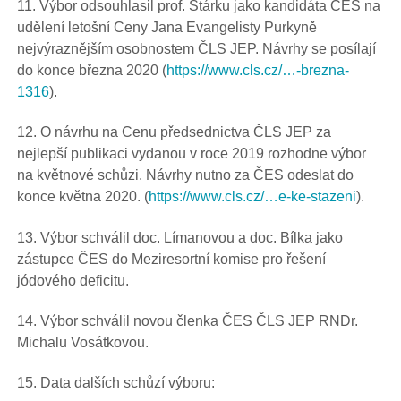
11. Výbor odsouhlasil prof. Stárku jako kandidáta ČES na
udělení letošní Ceny Jana Evangelisty Purkyně
nejvýraznějším osobnostem ČLS JEP. Návrhy se posílají
do konce března 2020 (
https://www.cls.cz/…-brezna-
1316
).
12. O návrhu na Cenu předsednictva ČLS JEP za
nejlepší publikaci vydanou v roce 2019 rozhodne výbor
na květnové schůzi. Návrhy nutno za ČES odeslat do
konce května 2020. (
https://www.cls.cz/…e-ke-stazeni
).
13. Výbor schválil doc. Límanovou a doc. Bílka jako
zástupce ČES do Meziresortní komise pro řešení
jódového deficitu.
14. Výbor schválil novou členka ČES ČLS JEP RNDr.
Michalu Vosátkovou.
15. Data dalších schůzí výboru: