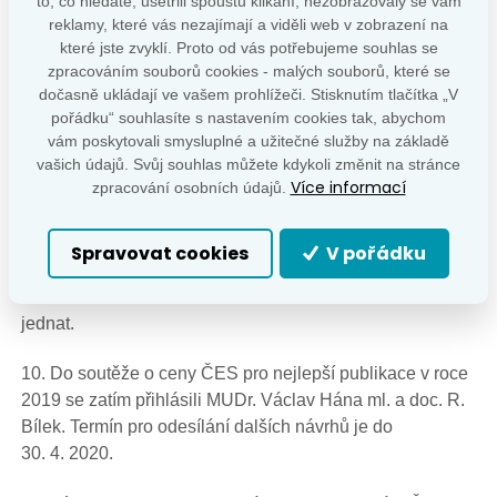
to, co hledáte, ušetřili spoustu klikání, nezobrazovaly se vám
dnech 25. –31. 5. 2020, není zatím rozhodnuto. Je možné,
reklamy, které vás nezajímají a viděli web v zobrazení na
že akce bude muset být z důvodu pandemie koronaviru
které jste zvyklí. Proto od vás potřebujeme souhlas se
zrušena, či změněn její formát.
zpracováním souborů cookies - malých souborů, které se
dočasně ukládají ve vašem prohlížeči. Stisknutím tlačítka „V
8. Výbor schválil, aby dar členů výboru ve výši 7500,– Kč
pořádku“ souhlasíte s nastavením cookies tak, abychom
určený prof. Markovi, byl předán Hospicu Svatého
vám poskytovali smysluplné a užitečné služby na základě
vašich údajů. Svůj souhlas můžete kdykoli změnit na stránce
Štěpána v Litoměřicích, kam právě prof. Marek za svého
Více informací
zpracování osobních údajů.
života přispíval.
9. Mezioborový seminář „Endokrinopatie a diabetes
Spravovat cookies
V pořádku
mellitus v těhotenství“, který se měl konat 18. 3. 2020 byl
kvůli koronaviru zrušen. O náhradním termínu se bude
jednat.
10. Do soutěže o ceny ČES pro nejlepší publikace v roce
2019 se zatím přihlásili MUDr. Václav Hána ml. a doc. R.
Bílek. Termín pro odesílání dalších návrhů je do
30. 4. 2020.