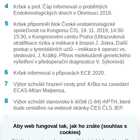
Kršek a prof. Čáp informovali o proběhlých
Endokrinologických dnech v Olomouci 2019.
Kršek připomněl blok České endokrinologické
společnosti na Kongresu ČIS, 19. 11. 2019, 14:30-
15:30, v Kongresovém centru Praha (Ultrazvuková
stratifikace rizika a indikace k biopsii J. Jiskra, Další
postup u tyreoidálních uzlů – indikace k operaci vs.
sledování, J. Krátký, Přínos molekulárně genetického
vyšetření v předoperační diagnostice V. Sýkorová)
Kršek informoval o přípravách ECE 2020.
Výbor schválil hrazení cesty prof. Krška na zasedání
ECAS-Milan Malpensa.
Výbor schválil stanovisko k léčbě (1-84) rhPTH, které
bude umístěno na webové stránky ČES ČLS JEP.
Výběrového řízení pro obor endokrinologie a
diabetologie - pouze endokrinologie- (úvazek 0,1, 4
Aby web fungoval tak, jak ho znáte (souhlas s
hodiny týdně) pro území Soběslav se za ČES ČLS
cookies)
JEP zúčastní MUDr. Milan Míček. Navrhovatelem a