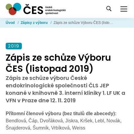
Úvod
/
Zápisy z výboru
/
Zápis ze schůze Výboru ČES (listopad 2019)
2019
Zápis ze schůze Výboru
ČES (listopad 2019)
Zápis ze schůze výboru České
endokrinologické společnosti ČLS JEP
konané v knihovně 3. interní kliniky 1. LF UK a
VFN v Praze dne 12. 11. 2019
Přítomní členové výboru (bez titulů dle abecedy):
Bendlová, Čáp, Dvořáková, Jiskra, Kršek, Lebl, Novák,
Šnajderová, Šumník, Vrbíková, Weiss