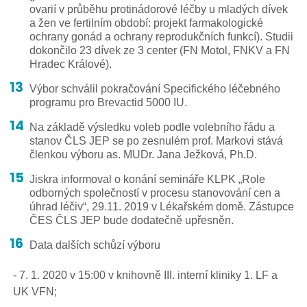
ovarií v průběhu protinádorové léčby u mladých dívek
a žen ve fertilním období: projekt farmakologické
ochrany gonád a ochrany reprodukčních funkcí). Studii
dokončilo 23 dívek ze 3 center (FN Motol, FNKV a FN
Hradec Králové).
Výbor schválil pokračování Specifického léčebného
programu pro Brevactid 5000 IU.
Na základě výsledku voleb podle volebního řádu a
stanov ČLS JEP se po zesnulém prof. Markovi stává
členkou výboru as. MUDr. Jana Ježková, Ph.D.
Jiskra informoval o konání semináře KLPK „Role
odborných společností v procesu stanovování cen a
úhrad léčiv“, 29.11. 2019 v Lékařském domě. Zástupce
ČES ČLS JEP bude dodatečně upřesněn.
Data dalších schůzí výboru
- 7. 1. 2020 v 15:00 v knihovně III. interní kliniky 1. LF a
UK VFN;