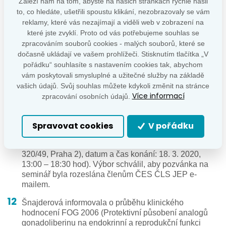
Záleží nám na tom, abyste na našich stránkách rychle našli
současně přihlášeným uchazečem je DiaPodi care
to, co hledáte, ušetřili spoustu klikání, nezobrazovaly se vám
s.r.o., IČO: 08510792, osoba, která bude poskytovat
reklamy, které vás nezajímají a viděli web v zobrazení na
zdravotní služby: MUDr. Lucie Chlupáčová. Jednání
které jste zvyklí. Proto od vás potřebujeme souhlas se
komise proběhne dne 18. 12. 2019 od 14.20 hodin na
zpracováním souborů cookies - malých souborů, které se
Krajském úřadě Jihočeského kraje v Českých
dočasně ukládají ve vašem prohlížeči. Stisknutím tlačítka „V
Budějovicích, pracoviště v ul. B. Němcové, v přízemí,
pořádku“ souhlasíte s nastavením cookies tak, abychom
zasedací místnost č. 108.
vám poskytovali smysluplné a užitečné služby na základě
Výbor schválil udělení ceny doc. Kopeckého doc.
vašich údajů. Svůj souhlas můžete kdykoli změnit na stránce
Více informací
MUDr. Martě Šnajderové, CSc. Cena je spojena
zpracování osobních údajů.
s finanční odměnou ve výši 29 411,- Kč.
Jiskra informoval o konání Mezioborového semináře
Spravovat cookies
V pořádku
Endokrinopatie a diabetes mellitus v těhotenství (místo
konání: Emauzské opatství (Refektář), Vyšehradská
320/49, Praha 2), datum a čas konání: 18. 3. 2020,
13:00 – 18:30 hod). Výbor schválil, aby pozvánka na
seminář byla rozeslána členům ČES ČLS JEP e-
mailem.
Šnajderová informovala o průběhu klinického
hodnocení FOG 2006 (Protektivní působení analogů
gonadoliberinu na endokrinní a reprodukční funkci