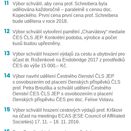
Výbor schválil, aby cena prof. Schreibera byla
udělována každoročně – paralelně s cenou doc.
Kopeckého. První cena první cena prof. Schreibera
bude udělena v roce 2018.
Výbor schválil vytvoření pamětní „Charvátovy“ medaile
ČES ČLS JEP. Konkrétní podoba, výrobce a počet
kusů budou upřesněny.
Výbor schválil hrazení výdajů za cestu a ubytování pro
účast dr. Roženkové na Endobridge 2017 z prostředků
ČES do výše 15 000,– Kč.
Výbor navrhl udělení Čestného členství ČLS JEP
s osvobozením od placení členských příspěvků ČLS
prof. Petra Broulíka a schválil udělení Čestného
členství ČES ČLS JEP s osvobozením o placení
členských příspěvku ČES pro doc. Felixe Votavu.
Výbor schválil hrazení cestových výdajů prof. Krškovi
na účast na meetingu ECAS (ESE Council of Affiliated
Societies) 17. 11. – 18. 11. 2016.