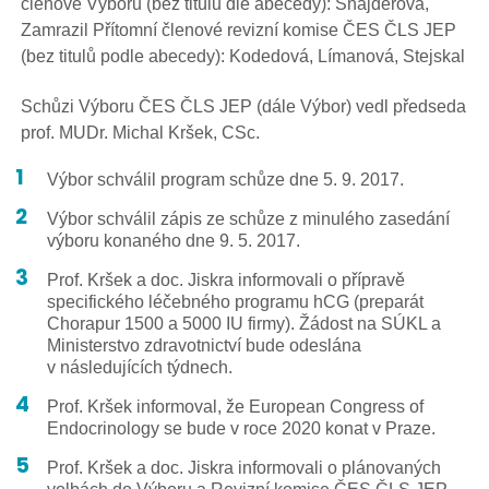
členové Výboru (bez titulů dle abecedy): Šnajderová,
Zamrazil Přítomní členové revizní komise ČES ČLS JEP
(bez titulů podle abecedy): Kodedová, Límanová, Stejskal
Schůzi Výboru ČES ČLS JEP (dále Výbor) vedl předseda
prof. MUDr. Michal Kršek, CSc.
Výbor schválil program schůze dne 5. 9. 2017.
Výbor schválil zápis ze schůze z minulého zasedání
výboru konaného dne 9. 5. 2017.
Prof. Kršek a doc. Jiskra informovali o přípravě
specifického léčebného programu hCG (preparát
Chorapur 1500 a 5000 IU firmy). Žádost na SÚKL a
Ministerstvo zdravotnictví bude odeslána
v následujících týdnech.
Prof. Kršek informoval, že European Congress of
Endocrinology se bude v roce 2020 konat v Praze.
Prof. Kršek a doc. Jiskra informovali o plánovaných
volbách do Výboru a Revizní komise ČES ČLS JEP.