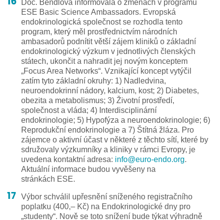
Doc. Bendlová informovala o změnách v programu
ESE Basic Science Ambassadors. Evropská
endokrinologická společnost se rozhodla tento
program, který měl prostřednictvím národních
ambasadorů podnítit větší zájem kliniků o základní
endokrinologický výzkum v jednotlivých členských
státech, ukončit a nahradit jej novým konceptem
„Focus Area Networks“. Vznikající koncept vytýčil
zatím tyto základní okruhy: 1) Nadledvina,
neuroendokrinní nádory, kalcium, kost; 2) Diabetes,
obezita a metabolismus; 3) Životní prostředí,
společnost a vláda; 4) Interdisciplinární
endokrinologie; 5) Hypofýza a neuroendokrino­logie; 6)
Reprodukční endokrinologie a 7) Štítná žláza. Pro
zájemce o aktivní účast v některé z těchto sítí, které by
sdružovaly výzkumníky a kliniky v rámci Evropy, je
uvedena kontaktní adresa:
info@euro-endo.org
.
Aktuální informace budou vyvěšeny na
stránkách ESE.
Výbor schválil upřesnění sníženého registračního
poplatku (400,– Kč) na Endokrinologické dny pro
„studenty“. Nově se toto snížení bude týkat výhradně