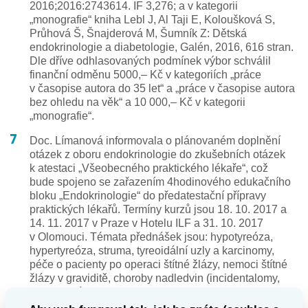
2016;2016:2743614. IF 3,276; a v kategorii
„monografie“ kniha Lebl J, Al Taji E, Koloušková S,
Průhová Š, Šnajderová M, Šumník Z: Dětská
endokrinologie a diabetologie, Galén, 2016, 616 stran.
Dle dříve odhlasovaných podmínek výbor schválil
finanční odměnu 5000,– Kč v kategoriích „práce
v časopise autora do 35 let“ a „práce v časopise autora
bez ohledu na věk“ a 10 000,– Kč v kategorii
„monografie“.
Doc. Límanová informovala o plánovaném doplnění
otázek z oboru endokrinologie do zkušebních otázek
k atestaci „Všeobecného praktického lékaře“, což
bude spojeno se zařazením 4hodinového edukačního
bloku „Endokrinologie“ do předatestační přípravy
praktických lékařů. Termíny kurzů jsou 18. 10. 2017 a
14. 11. 2017 v Praze v Hotelu ILF a 31. 10. 2017
v Olomouci. Témata přednášek jsou: hypotyreóza,
hypertyreóza, struma, tyreoidální uzly a karcinomy,
péče o pacienty po operaci štítné žlázy, nemoci štítné
žlázy v graviditě, choroby nadledvin (incidentalomy,
endokrinní hypertenze, Addisonova choroba), hypo- a
hyperparatyreóza, hypo- a hyperfunkční syndromy