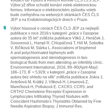
Výbor již dříve schválil konání voleb elektronickou
formou. Informace o elektronickém způsobu voleb
bude zveřejněna na webových stránkách ČES ČLS
JEP a na Endokrinologických dnech v Praze.
Výbor hlasoval o cenách ČES ČLS JEP za nejlepší
publikace v roce 2016:v kategorii „práce v časopise
autora do 35 let“ zvítězila publikace Vítků J, Heráček J,
Sosvorová L, Hampl R, Chlupáčová T, Hill M, Sobotka
V, Bičíková M, Stárka L. Associations of bisphenol
A and polychlorinated biphenyls with
spermatogenesis and steroidogenesis in two
biological fluids from men attending an infertility clinic.
Environment International, 2016, 89–90(April-May):
166–173, IF = 5,929; v kategorii „práce v časopise
autora bez ohledu na věk“ zvítězila publikace Jiskra J,
Antošová M, Krátký J, Vítková H, Límanová Z,
Marečková H, Potluková E. CXCR3, CCR5, and
CRTH2 Chemokine Receptor Expression in
Lymphocytes Infiltrating Thyroid Nodules with
Coincident Hashimoto's Thy­roiditis Obtained by Fine
Needle Aspiration Biopsy. J Immunol Res.