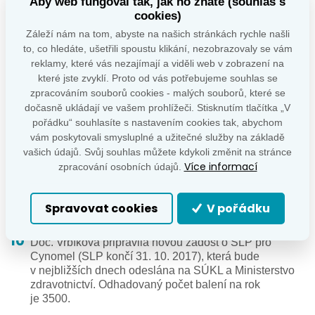
Aby web fungoval tak, jak ho znáte (souhlas s
hypofýzy a hypogonadismus.
cookies)
Záleží nám na tom, abyste na našich stránkách rychle našli
Prof. Kršek a prof. Čáp informovali o složení
to, co hledáte, ušetřili spoustu klikání, nezobrazovaly se vám
akreditační komise pro obor Endokrinologie a
reklamy, které vás nezajímají a viděli web v zobrazení na
diabetologie. Členové Výboru se shodli, že zastoupení
kompetentních endokrinologů je v akreditačních
které jste zvyklí. Proto od vás potřebujeme souhlas se
komisích nedostatečné. Prof. Kršek odeslal již před
zpracováním souborů cookies - malých souborů, které se
touto schůzí náměstku ministra zdravotnictví Romanu
dočasně ukládají ve vašem prohlížeči. Stisknutím tlačítka „V
Prymulovi dopis, kde požaduje nápravu. Výbor pověřil
pořádku“ souhlasíte s nastavením cookies tak, abychom
prof. Krška k osobnímu jednání s náměstkem ministra
vám poskytovali smysluplné a užitečné služby na základě
zdravotnictví v této věci.
vašich údajů. Svůj souhlas můžete kdykoli změnit na stránce
Více informací
zpracování osobních údajů.
Prof. Hána a prof. Kršek informovali o současné
situaci stran úhrady substitučních preparátů
s androgeny (aktuální informace bude zveřejněna na
Spravovat cookies
V pořádku
webových stránkách ČES ČLS JEP).
Doc. Vrbíková připravila novou žádost o SLP pro
Cynomel (SLP končí 31. 10. 2017), která bude
v nejbližších dnech odeslána na SÚKL a Ministerstvo
zdravotnictví. Odhadovaný počet balení na rok
je 3500.