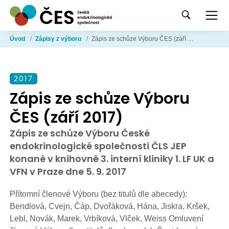
Úvod
/
Zápisy z výboru
/
Zápis ze schůze Výboru ČES (září 2017)
2017
Zápis ze schůze Výboru
ČES (září 2017)
Zápis ze schůze Výboru České
endokrinologické společnosti ČLS JEP
konané v knihovně 3. interní kliniky 1. LF UK a
VFN v Praze dne 5. 9. 2017
Přítomní členové Výboru (bez titulů dle abecedy):
Bendlová, Cvejn, Čáp, Dvořáková, Hána, Jiskra, Kršek,
Lebl, Novák, Marek, Vrbíková, Vlček, Weiss Omluvení