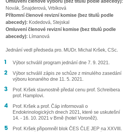
Omluvení členové výboru (bez titulů podle abecedy):
Novák, Šnajderová, Vrbíková
Přítomní členové revizní komise (bez titulů podle
abecedy):
Kodedová, Stejskal
Omluvení členové revizní komise (bez titulů podle
abecedy):
Límanová
Jednání vedl předseda pro. MUDr. Michal Kršek, CSc.
Výbor schválil program jednání dne 7. 9. 2021.
Výbor schválil zápis ze schůze z minulého zasedání
výboru konaného dne 11. 5. 2021.
Prof. Kršek slavnostně předal cenu prof. Schreibera
prof. Hamplovi.
Prof. Kršek a prof. Čáp informovali o
Endokrinologických dnech 2021, které se uskutešní
14. - 16. 10. 2021 v Brně (hotel Voroněž).
Prof. Kršek připomněl blok ČES ČLE JEP na XXVIII.