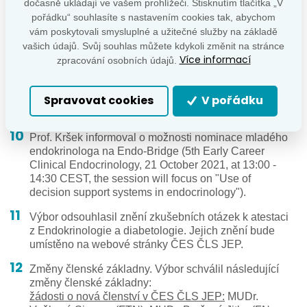
centrální předčasné puberty. Současně však výbor
dočasně ukládají ve vašem prohlížeči. Stisknutím tlačítka „V
vyjádřil potřebu komplexní změny organizace této
pořádku“ souhlasíte s nastavením cookies tak, abychom
péče v udoucnosti tak, aby odpovídala mezinárodním
vám poskytovali smysluplné a užitečné služby na základě
standardům. Za tímto účelem ustanovil pracovní
vašich údajů. Svůj souhlas můžete kdykoli změnit na stránce
skupinu ve složení doc. Šnajderová, prof. Lebl, prof.
Více informací
zpracování osobních údajů.
Šumník, MUDr. Weiss, doc. Zapletalová a dr.
Neumann, která bude o této problematice se
sexuology, endokrinology a dalšími kompetentními
Spravovat cookies
V pořádku
orgány dále jednat.
Prof. Kršek informoval o možnosti nominace mladého
endokrinologa na Endo-Bridge (5th Early Career
Clinical Endocrinology, 21 October 2021, at 13:00 -
14:30 CEST, the session will focus on "Use of
decision support systems in endocrinology").
Výbor odsouhlasil znění zkušebních otázek k atestaci
z Endokrinologie a diabetologie. Jejich znění bude
umístěno na webové stránky ČES ČLS JEP.
Změny členské základny. Výbor schválil následující
změny členské základny:
žádosti o nová členství v ČES ČLS JEP:
MUDr.