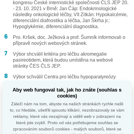
kongresu České internistické společnosti ČLS JEP 20.
- 23. 10. 2021 v Brně: Jan Čáp: Endokrinologické
následky onkologické léčby, Vít Zitkán: Hypokalcémie,
diferenciální diafnostika a léčba, Jan Škrha jr.:
Hypoglykémie, diferenciální diagnostika.
Pro. Kršek, doc. Ježková a prof. Šumník informovali o
přípravě nových webových stránek.
Výbor shcválil kritéria pro léčbu akromegalie
pasireotidem, která budou umístěna na webové
stránky ČES ČLS JEP.
Výbor schválil Centra pro léčbu hypoparatyreózy
přípravkem rhPTH. Jejich seznam bude umístěn na
webové stránky.
Aby web fungoval tak, jak ho znáte (souhlas s
cookies)
Výbor projednal návrh prof. Weisse na změnu
Záleží nám na tom, abyste na našich stránkách rychle našli
organizace péče o jedince s poruchou pohlavní
to, co hledáte, ušetřili spoustu klikání, nezobrazovaly se vám
identity v dětství a dospívání. V současné situaci výbor
reklamy, které vás nezajímají a viděli web v zobrazení na
podporuje snahu přesunout část této péče ze
které jste zvyklí. Proto od vás potřebujeme souhlas se
specializovaných center do regionů a přiřadit ji k
zpracováním souborů cookies - malých souborů, které se
centrům pro léčbu analogy gonadoliberinu z indikace