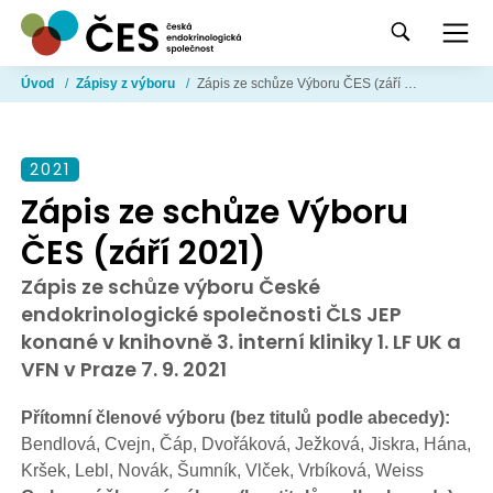
Úvod
/
Zápisy z výboru
/
Zápis ze schůze Výboru ČES (září 2021)
2021
Zápis ze schůze Výboru
ČES (září 2021)
Zápis ze schůze výboru České
endokrinologické společnosti ČLS JEP
konané v knihovně 3. interní kliniky 1. LF UK a
VFN v Praze 7. 9. 2021
Přítomní členové výboru (bez titulů podle abecedy):
Bendlová, Cvejn, Čáp, Dvořáková, Ježková, Jiskra, Hána,
Kršek, Lebl, Novák, Šumník, Vlček, Vrbíková, Weiss