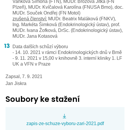
Vaňková Simona (FTN), MUDr. Brožová Jitka (FN
Plzeň), MUDr. Kvíčalová Karolína (FNUSA Brno), doc.
MUDr. Souček Ondřej (FN Motol)
zrušená členství:
MUDr. Beatrix Maláková (FNKV),
Ing. Markéta Šimková (Endokrinologický ústav), prof.
MUDr. Ivana Žofková, DrSc. (Endokrinologický ústav),
MUDr. Jana Kotasová
Data dalších schůzí výboru
- 14. 10. 2021 v rámci Endokrinologických dnů v Brně
- 9. 11. 2021 v 15,00 v knihovně 3. interní kliniky 1. LF
UK a VFN v Praze
Zapsal, 7. 9. 2021
Jan Jiskra
Soubory ke stažení
zapis-ze-schuze-vyboru-zari-2021.pdf