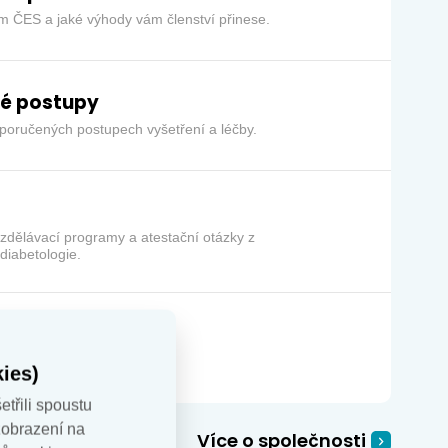
em ČES a jaké výhody vám členství přinese.
é postupy
doporučených postupech vyšetření a léčby.
í
vzdělávací programy a atestační otázky z
diabetologie.
 endokrinologie
ašem sdružení.
ies)
etřili spoustu
zobrazení na
Více o společnosti