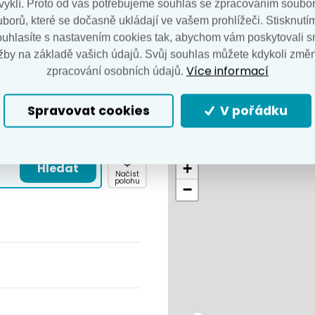
 zvyklí. Proto od vás potřebujeme souhlas se zpracováním soubor
borů, které se dočasně ukládají ve vašem prohlížeči. Stisknutím 
ouhlasíte s nastavením cookies tak, abychom vám poskytovali s
žby na základě vašich údajů. Svůj souhlas můžete kdykoli změn
Více informací
zpracování osobních údajů.
Spravovat cookies
V pořádku
+
Hledat
Načíst
polohu
−