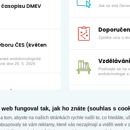
e časopisu DMEV
Jak se stát člen
Doporučen
Zjistěte více o 
ýboru ČES (květen
eské endokrinologické
Vzděláván
né dne 26. 5. 2026
Podívejte se na 
endokrinologie a 
erapie
Ambulantní
inické praxi –
Zjistěte více o n
, Kosák Mikuláš, Jiskra Jan
 web fungoval tak, jak ho znáte (souhlas s cook
 tom, abyste na našich stránkách rychle našli to, co hledáte, uš
zobrazovaly se vám reklamy, které vás nezajímají a viděli web v 
Další aktuality