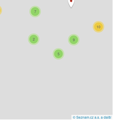
7
10
2
9
5
© Seznam.cz a.s. a další