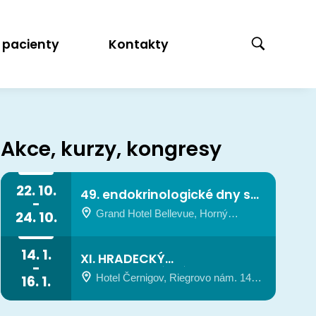
 pacienty
Kontakty
Akce, kurzy, kongresy
22. 10.
49. endokrinologické dny s
-
mezinárodní účastí
XI. HRADECKÝ
Grand Hotel Bellevue, Horný
24. 10.
Smokovec, Vysoké Tatry
POSTGRADUÁLNÍ K
14. 1.
XI. HRADECKÝ
-
POSTGRADUÁLNÍ KURZ V
Hotel Černigov, Riegrovo nám. 1494,
16. 1.
ENDOKRINOLOGII
ENDOKRINOLOGII
Hradec Králové