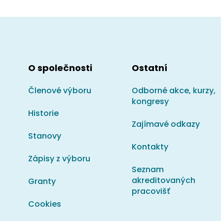
Na Struze 30, 541 01 Trutnov
Endokrinologie Klánovice s.r.o.
Axmanova 131, 190 14 Praha 9 - Klánovice
Endokrinologie Hostivař
O společnosti
Ostatní
Tenisová 981/10, 102 00 Praha 15
Členové výboru
Odborné akce, kurzy,
Endokrinologická ambulance Praha s.r.o.
kongresy
Vajgarská 1141, 198 21, Praha 9
Historie
Zajímavé odkazy
Endokrinologická ambulance, FN Královské
Stanovy
Šrobárova 50, 100 00 Praha 10 - Vinohrady
Kontakty
Endokrinologická ambulance CD IKEM
Zápisy z výboru
Vídeňská 1958/9, 140 00 Praha 4 - Krč
Seznam
akreditovaných
Granty
ENDOCARE s.r.o.
pracovišť
Třeboňská 530/4, 140 00 Praha 4
Cookies