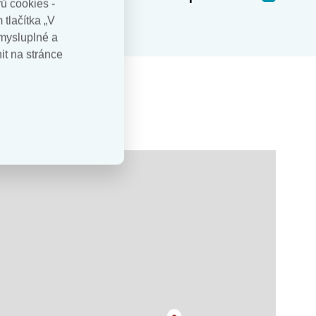
ů cookies -
tlačítka „V
mysluplné a
it na stránce