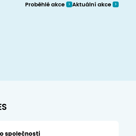
14.-16. ledna / Hotel Černigov, Hradec K
Proběhlé akce
Aktuální akce
ZJISTIT VÍCE
ES
do společnosti