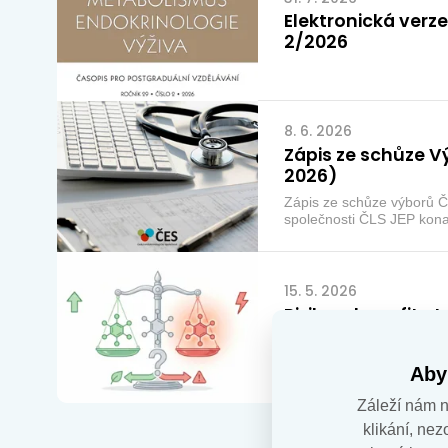
Elektronická verz
2/2026
8. 6. 2026
Zápis ze schůze V
2026)
Zápis ze schůze výborů Č
společnosti ČLS JEP kona
15. 5. 2026
Rizika a benefity t
liothyroninem v kl
aktuální pohled
Vypracovali: Vítková Hana
Aby
Záleží nám na
klikání, ne