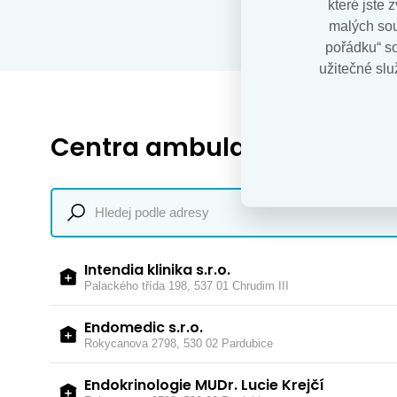
které jste
malých sou
pořádku“ s
užitečné slu
Centra ambulantní péče
Intendia klinika s.r.o.
Palackého třída 198, 537 01 Chrudim III
Endomedic s.r.o.
Rokycanova 2798, 530 02 Pardubice
Endokrinologie MUDr. Lucie Krejčí