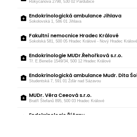
Rokycanova 2798, 530 02 Pardubice
Endokrinologická ambulance Jihlava
Sokolovská 1, 586 01 Jihlava
Fakultní nemocnice Hradec Králové
Sokolská 581, 500 05 Hradec Králové - Nový Hradec Králov
Endokrinologie MUDr.Řehořková s.r.o.
Tř. E.Beneše 1549/34, 500 12 Hradec Králové
Endokrinologická ambulance Mudr. Dita Šo
Studentská 7, 591 01 Žďár nad Sázavou
MUDr. Věra Ceeová s.r.o.
Bratří Štefanů 895, 500 03 Hradec Králové
Endokrinologie Říčany
Masarykovo nám. 58, 251 01 Říčany
Intendia s.r.o.