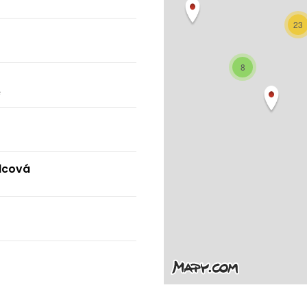
23
8
é
lcová