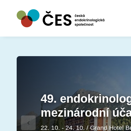
49. endokrinolo
49. endokrinolo
mezinárodní úča
mezinárodní úča
‹
22. 10. - 24. 10. / Grand Hotel
22. 10. - 24. 10. / Grand Hotel