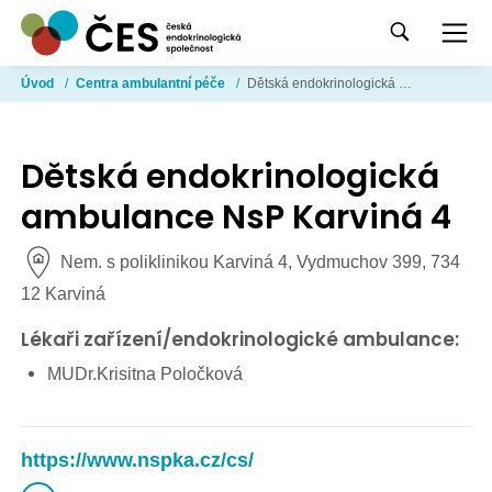
Úvod
/
Centra ambulantní péče
/
Dětská endokrinologická ambulance NsP Karviná 4
Dětská endokrinologická
ambulance NsP Karviná 4
Nem. s poliklinikou Karviná 4, Vydmuchov 399, 734
12 Karviná
Lékaři zařízení/endokrinologické ambulance:
MUDr.Krisitna Poločková
https://www.nspka.cz/cs/