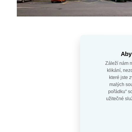
Aby
Záleží nám na
klikání, ne
které jste
malých sou
pořádku“ s
užitečné slu