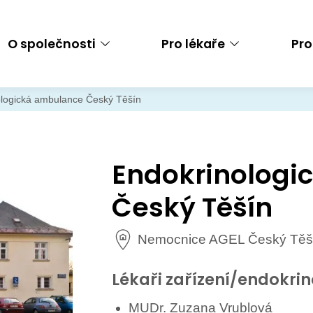
O společnosti
Pro lékaře
Pro
logická ambulance Český Těšín
Endokrinologi
Český Těšín
Nemocnice AGEL Český Těšín
Lékaři zařízení/endokri
MUDr. Zuzana Vrublová