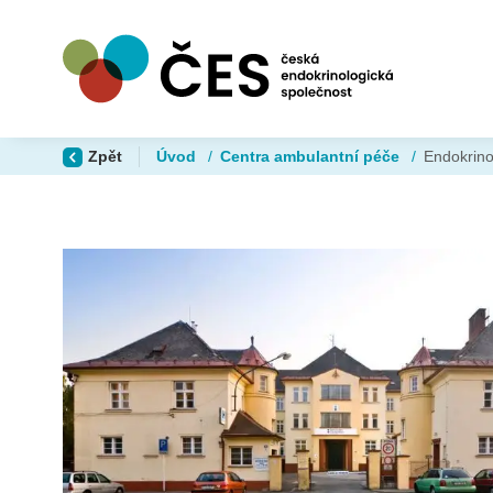
Zpět
Úvod
/
Centra ambulantní péče
/
Endokrino