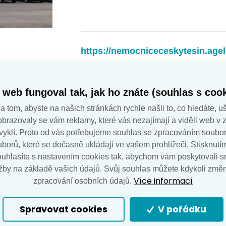
https://nemocniceceskytesin.agel
+420 558 769 345
 web fungoval tak, jak ho znáte (souhlas s cook
zuzana.vrublova@nct.agel.
 tom, abyste na našich stránkách rychle našli to, co hledáte, uš
zobrazovaly se vám reklamy, které vás nezajímají a viděli web v 
 zvyklí. Proto od vás potřebujeme souhlas se zpracováním soubor
borů, které se dočasně ukládají ve vašem prohlížeči. Stisknutím 
ouhlasíte s nastavením cookies tak, abychom vám poskytovali s
žby na základě vašich údajů. Svůj souhlas můžete kdykoli změn
Více informací
zpracování osobních údajů.
Spravovat cookies
V pořádku