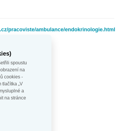
.cz/pracoviste/ambulance/endokrinologie.html
ies)
cz
etřili spoustu
zobrazení na
ů cookies -
tlačítka „V
mysluplné a
it na stránce