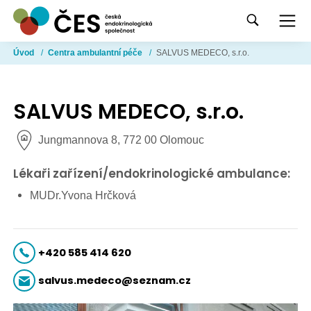
Úvod
/
Centra ambulantní péče
/
SALVUS MEDECO, s.r.o.
SALVUS MEDECO, s.r.o.
Jungmannova 8, 772 00 Olomouc
Lékaři zařízení/endokrinologické ambulance:
MUDr.Yvona Hrčková
+420 585 414 620
salvus.medeco@seznam.cz