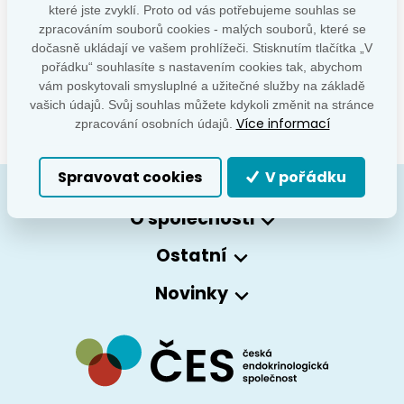
které jste zvyklí. Proto od vás potřebujeme souhlas se
zpracováním souborů cookies - malých souborů, které se
dočasně ukládají ve vašem prohlížeči. Stisknutím tlačítka „V
pořádku“ souhlasíte s nastavením cookies tak, abychom
ese-statement-on-covid-19-vaccinations-for-patients-with-endocrine-disorders-29-january-2021.pdf
vám poskytovali smysluplné a užitečné služby na základě
vašich údajů. Svůj souhlas můžete kdykoli změnit na stránce
Více informací
zpracování osobních údajů.
Spravovat cookies
V pořádku
O společnosti
Ostatní
Novinky