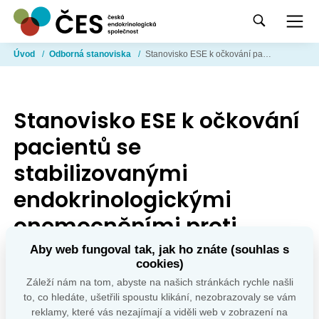
Úvod
/
Odborná stanoviska
/
Stanovisko ESE k očkování pacientů se stabilizovanými endokrinologickými onemocněními proti Covid-19
Stanovisko ESE k očkování
pacientů se
stabilizovanými
endokrinologickými
onemocněními proti
Covid-19
Aby web fungoval tak, jak ho znáte (souhlas s
cookies)
Datum zveřejnění: 12. 3. 2021
Záleží nám na tom, abyste na našich stránkách rychle našli
to, co hledáte, ušetřili spoustu klikání, nezobrazovaly se vám
Soubory ke stažení
reklamy, které vás nezajímají a viděli web v zobrazení na