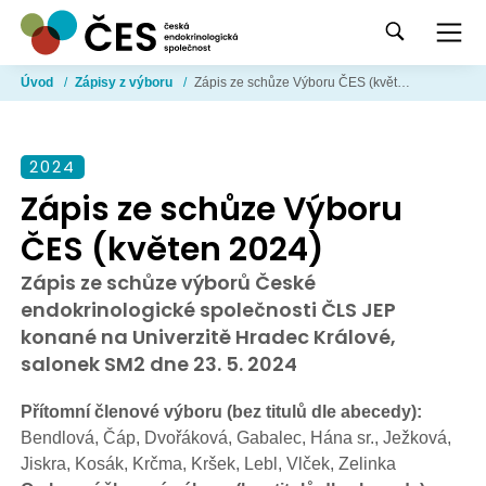
Úvod
/
Zápisy z výboru
/
Zápis ze schůze Výboru ČES (květen 2024)
2024
Zápis ze schůze Výboru
ČES (květen 2024)
Zápis ze schůze výborů České
endokrinologické společnosti ČLS JEP
konané na Univerzitě Hradec Králové,
salonek SM2 dne 23. 5. 2024
Přítomní členové výboru (bez titulů dle abecedy):
Bendlová, Čáp, Dvořáková, Gabalec, Hána sr., Ježková,
Jiskra, Kosák, Krčma, Kršek, Lebl, Vlček, Zelinka