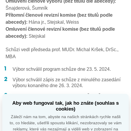
Omluvení členové výboru (bez titulů dle abecedy):
Šnajderová, Šumník
Přítomní členové revizní komise (bez titulů podle
abecedy):
Hána jr., Stejskal, Weiss
Omluvení členové revizní komise (bez titulů podle
abecedy):
Stejskal
Schůzi vedl předseda prof. MUDr. Michal Kršek, DrSc.,
MBA
Výbor schválil program schůze dne 23. 5. 2024.
Výbor schválil zápis ze schůze z minulého zasedání
výboru konaného dne 26. 3. 2024.
Výbor schválil následující zástupce ČES ČLS JEP do
komise pro výběrová řízení v oboru endokrinologie
Aby web fungoval tak, jak ho znáte (souhlas s
Magistrátu hl. m. Prahy: doc. Límanová, prof. Hána,
cookies)
MUDr. Stejskal a MUDr. Weiss.
Záleží nám na tom, abyste na našich stránkách rychle našli
to, co hledáte, ušetřili spoustu klikání, nezobrazovaly se vám
Po široké diskuzi výbor schválil konání
reklamy, které vás nezajímají a viděli web v zobrazení na
Endokrinologických dnů 2025 v termínu 16. - 18. 10.