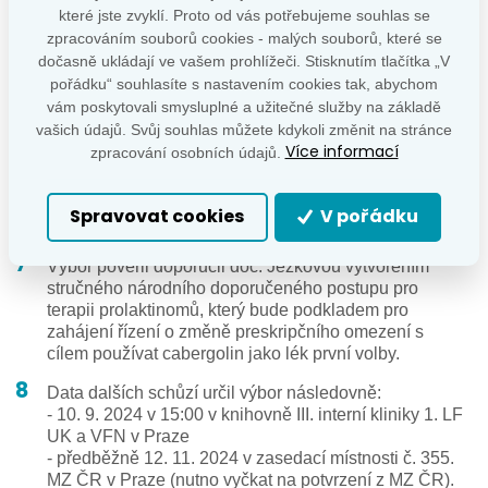
které jste zvyklí. Proto od vás potřebujeme souhlas se
2025 v Olomouci.
zpracováním souborů cookies - malých souborů, které se
Prof. Kršek připravil vyjádření výboru ČES k žádosti
dočasně ukládají ve vašem prohlížeči. Stisknutím tlačítka „V
SÚKL o stanovení úhrady přípravku s osilodrostatem.
pořádku“ souhlasíte s nastavením cookies tak, abychom
Výbor stanovisko schválil včetně dodatku, který
vám poskytovali smysluplné a užitečné služby na základě
připravili MUDr. Kosák a MUDr. Krčma.
vašich údajů. Svůj souhlas můžete kdykoli změnit na stránce
Více informací
zpracování osobních údajů.
Výbor doporučil, aby ČES ČLS JEP podala žádosti o
nové výkony v odbornosti 104 - endokrinologie pro
mini-invazivní výkony v terapii u tyreoidálních uzlů:
Spravovat cookies
V pořádku
chemická (ethanolová) ablace a termická ablace.
Výbor pověřil doporučil doc. Ježkovou vytvořením
stručného národního doporučeného postupu pro
terapii prolaktinomů, který bude podkladem pro
zahájení řízení o změně preskripčního omezení s
cílem používat cabergolin jako lék první volby.
Data dalších schůzí určil výbor následovně:
- 10. 9. 2024 v 15:00 v knihovně III. interní kliniky 1. LF
UK a VFN v Praze
- předběžně 12. 11. 2024 v zasedací místnosti č. 355.
MZ ČR v Praze (nutno vyčkat na potvrzení z MZ ČR).