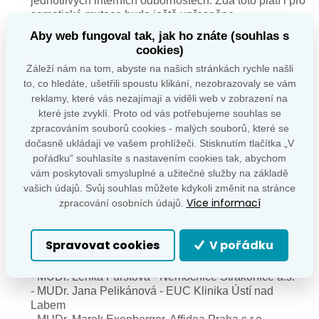
jednotlivých interních odbornostech. Zda toto platí i pro
somatické mutace bude ještě upřesněno.
Aby web fungoval tak, jak ho znáte (souhlas s
Doc. Ježková informovala, že další fungování mapy
cookies)
"Center ambulantní péče" na stránkách ČES ČLS JEP
je podmíněno jednorázovým poplatkem 6000,- Kč, což
Záleží nám na tom, abyste na našich stránkách rychle našli
výbor schválil.
to, co hledáte, ušetřili spoustu klikání, nezobrazovaly se vám
reklamy, které vás nezajímají a viděli web v zobrazení na
Na návrh prof. Zelinky proběhlo krátké zhodnocení
které jste zvyklí. Proto od vás potřebujeme souhlas se
Endokrinologických dnů. Počet účastníků trvale
zpracováním souborů cookies - malých souborů, které se
stoupá a v budoucnu je třeba věnovat pozornost
dočasně ukládají ve vašem prohlížeči. Stisknutím tlačítka „V
kapacitě přednáškových sálů, která již v Olomouci
pořádku“ souhlasíte s nastavením cookies tak, abychom
byla naplněna. Výbor rovněž doporučil, aby program
vám poskytovali smysluplné a užitečné služby na základě
nadcházejících Endokrinologických dnů v ČR byl
vašich údajů. Svůj souhlas můžete kdykoli změnit na stránce
tvořen částečně z témat vyžádaných posluchači.
Více informací
zpracování osobních údajů.
Výbor schválil následující nové členy:
- MUDr. Magdaléna Šimíčková – Endokrinologický
Spravovat cookies
V pořádku
ústav Praha
- MUDr. Vilém Navrátil - PeK FN Brno
- MUDr. Lenka Fürstová - Nemocnice Strakonice a.s.
- MUDr. Jana Pelikánová - EUC Klinika Ústí nad
Labem