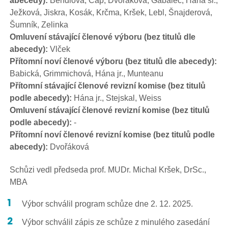
Ježková, Jiskra, Kosák, Krčma, Kršek, Lebl, Šnajderová,
Šumník, Zelinka
Omluvení stávající členové výboru (bez titulů dle
abecedy):
Vlček
Přítomní noví členové výboru (bez titulů dle abecedy):
Babická, Grimmichová, Hána jr., Munteanu
Přítomní stávající členové revizní komise (bez titulů
podle abecedy):
Hána jr., Stejskal, Weiss
Omluvení stávající členové revizní komise (bez titulů
podle abecedy):
-
Přítomní noví členové revizní komise (bez titulů podle
abecedy):
Dvořáková
Schůzi vedl předseda prof. MUDr. Michal Kršek, DrSc.,
MBA
Výbor schválil program schůze dne 2. 12. 2025.
Výbor schválil zápis ze schůze z minulého zasedání