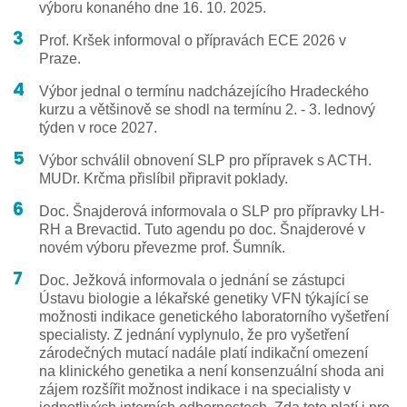
výboru konaného dne 16. 10. 2025.
Prof. Kršek informoval o přípravách ECE 2026 v
Praze.
Výbor jednal o termínu nadcházejícího Hradeckého
kurzu a většinově se shodl na termínu 2. - 3. lednový
týden v roce 2027.
Výbor schválil obnovení SLP pro přípravek s ACTH.
MUDr. Krčma přislíbil připravit poklady.
Doc. Šnajderová informovala o SLP pro přípravky LH-
RH a Brevactid. Tuto agendu po doc. Šnajderové v
novém výboru převezme prof. Šumník.
Doc. Ježková informovala o jednání se zástupci
Ústavu biologie a lékařské genetiky VFN týkající se
možnosti indikace genetického laboratorního vyšetření
specialisty. Z jednání vyplynulo, že pro vyšetření
zárodečných mutací nadále platí indikační omezení
na klinického genetika a není konsenzuální shoda ani
zájem rozšířit možnost indikace i na specialisty v