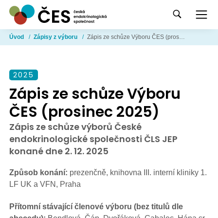
Úvod
/
Zápisy z výboru
/
Zápis ze schůze Výboru ČES (prosinec 2025)
2025
Zápis ze schůze Výboru
ČES (prosinec 2025)
Zápis ze schůze výborů České
endokrinologické společnosti ČLS JEP
konané dne 2. 12. 2025
Způsob konání:
prezenčně, knihovna III. interní kliniky 1.
LF UK a VFN, Praha
Přítomní stávající členové výboru (bez titulů dle
abecedy):
Bendlová, Čáp, Dvořáková, Gabalec, Hána sr.,