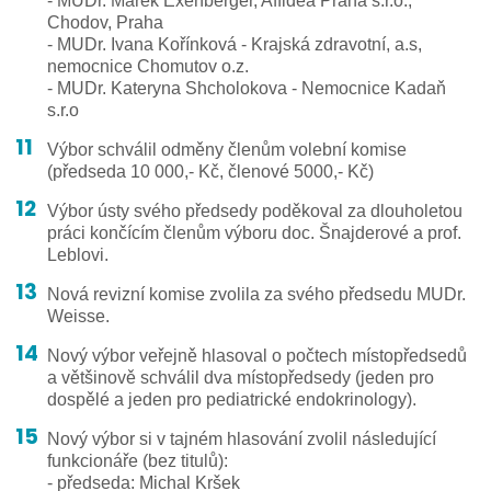
- MUDr. Marek Exenberger, Affidea Praha s.r.o.,
Chodov, Praha
- MUDr. Ivana Kořínková - Krajská zdravotní, a.s,
nemocnice Chomutov o.z.
- MUDr. Kateryna Shcholokova - Nemocnice Kadaň
s.r.o
Výbor schválil odměny členům volební komise
(předseda 10 000,- Kč, členové 5000,- Kč)
Výbor ústy svého předsedy poděkoval za dlouholetou
práci končícím členům výboru doc. Šnajderové a prof.
Leblovi.
Nová revizní komise zvolila za svého předsedu MUDr.
Weisse.
Nový výbor veřejně hlasoval o počtech místopředsedů
a většinově schválil dva místopředsedy (jeden pro
dospělé a jeden pro pediatrické endokrinology).
Nový výbor si v tajném hlasování zvolil následující
funkcionáře (bez titulů):
- předseda: Michal Kršek