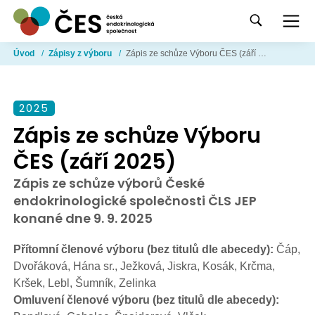
Úvod
/
Zápisy z výboru
/
Zápis ze schůze Výboru ČES (září 2025)
2025
Zápis ze schůze Výboru
ČES (září 2025)
Zápis ze schůze výborů České
endokrinologické společnosti ČLS JEP
konané dne 9. 9. 2025
Přítomní členové výboru (bez titulů dle abecedy):
Čáp,
Dvořáková, Hána sr., Ježková, Jiskra, Kosák, Krčma,
Kršek, Lebl, Šumník, Zelinka
Omluvení členové výboru (bez titulů dle abecedy):