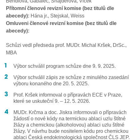
Bendlová, Gabalec, Šnajderová, Vlček
Přítomní členové revizní komise (bez titulů dle
abecedy):
Hána jr., Stejskal, Weiss
Omluveni členové revizní komise (bez titulů dle
abecedy):
Schůzi vedl předseda prof. MUDr. Michal Kršek, DrSc.,
MBA
Výbor schválil program schůze dne 9. 9. 2025.
Výbor schválil zápis ze schůze z minulého zasedání
výboru konaného dne 20. 5. 2025.
Prof. Kršek informoval o přípravách ECE v Praze,
které se uskuteční 9. – 12. 5. 2026.
MUDr. Krčma a doc. Jiskra informovali o přípravách
žádostí o nové kódy na termickou ablaci uzlu štítné
žlázy a chemickou (alkoholovou) ablaci uzlu štítné
žlázy. V návrhu bude nositelem kódu pro chemickou
ablaci Česká endokrinologická společnost ČLS JEP.