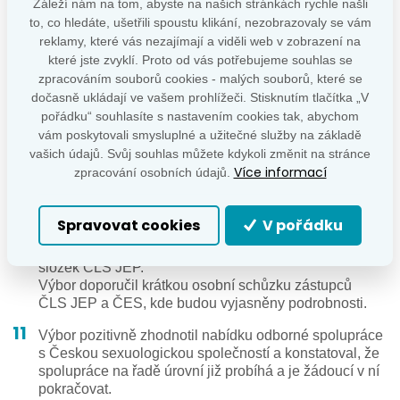
Záleží nám na tom, abyste na našich stránkách rychle našli
to, co hledáte, ušetřili spoustu klikání, nezobrazovaly se vám
Výbor schválil status „Hypofyzárního centra“ ve FN
reklamy, které vás nezajímají a viděli web v zobrazení na
Brno (MUDr. Starý).
které jste zvyklí. Proto od vás potřebujeme souhlas se
Výbor schválil stanovisko ČES ČLS JEP k indikačním
zpracováním souborů cookies - malých souborů, které se
a preskripčním omezením a odhadu cílové populace
dočasně ukládají ve vašem prohlížeči. Stisknutím tlačítka „V
přípravku Tepezza (teprotumumab).
pořádku“ souhlasíte s nastavením cookies tak, abychom
vám poskytovali smysluplné a užitečné služby na základě
Výbor schválil cestovní grant na Endokrinologické dny
vašich údajů. Svůj souhlas můžete kdykoli změnit na stránce
v Olomouci pro MUDr. Martina Pehra z III. interní
Více informací
zpracování osobních údajů.
kliniky VFN v Praze.
Prof. Kršek informoval o nabídce ČLS JEP na interní
Spravovat cookies
V pořádku
síťovou platformu (intranet), kterou by bylo možné
využívat pro sdílení informací členům organizačních
složek ČLS JEP.
Výbor doporučil krátkou osobní schůzku zástupců
ČLS JEP a ČES, kde budou vyjasněny podrobnosti.
Výbor pozitivně zhodnotil nabídku odborné spolupráce
s Českou sexuologickou společností a konstatoval, že
spolupráce na řadě úrovní již probíhá a je žádoucí v ní
pokračovat.