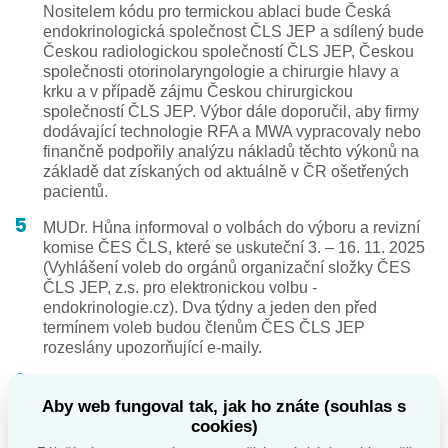
Nositelem kódu pro termickou ablaci bude Česká
endokrinologická společnost ČLS JEP a sdílený bude
Českou radiologickou společností ČLS JEP, Českou
společnosti otorinolaryngologie a chirurgie hlavy a
krku a v případě zájmu Českou chirurgickou
společností ČLS JEP. Výbor dále doporučil, aby firmy
dodávající technologie RFA a MWA vypracovaly nebo
finančně podpořily analýzu nákladů těchto výkonů na
základě dat získaných od aktuálně v ČR ošetřených
pacientů.
MUDr. Hůna informoval o volbách do výboru a revizní
komise ČES ČLS, které se uskuteční 3. – 16. 11. 2025
(Vyhlášení voleb do orgánů organizační složky ČES
ČLS JEP, z.s. pro elektronickou volbu -
endokrinologie.cz). Dva týdny a jeden den před
termínem voleb budou členům ČES ČLS JEP
rozeslány upozorňující e-maily.
Výbor pověřil MUDr. Hanu Vítkovou, Ph.D.
zpracováním přehledu aktuálních dat na léčbu
Aby web fungoval tak, jak ho znáte (souhlas s
liothyroninem. Za vypracování bude vyplacena
cookies)
odměna 5000 Kč.