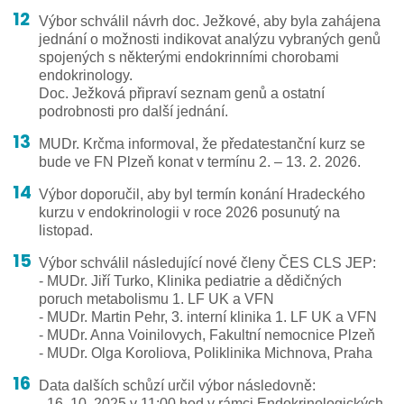
Výbor schválil návrh doc. Ježkové, aby byla zahájena
jednání o možnosti indikovat analýzu vybraných genů
spojených s některými endokrinními chorobami
endokrinology.
Doc. Ježková připraví seznam genů a ostatní
podrobnosti pro další jednání.
MUDr. Krčma informoval, že předatestanční kurz se
bude ve FN Plzeň konat v termínu 2. – 13. 2. 2026.
Výbor doporučil, aby byl termín konání Hradeckého
kurzu v endokrinologii v roce 2026 posunutý na
listopad.
Výbor schválil následující nové členy ČES CLS JEP:
- MUDr. Jiří Turko, Klinika pediatrie a dědičných
poruch metabolismu 1. LF UK a VFN
- MUDr. Martin Pehr, 3. interní klinika 1. LF UK a VFN
- MUDr. Anna Voinilovych, Fakultní nemocnice Plzeň
- MUDr. Olga Koroliova, Poliklinika Michnova, Praha
Data dalších schůzí určil výbor následovně:
- 16. 10. 2025 v 11:00 hod v rámci Endokrinologických